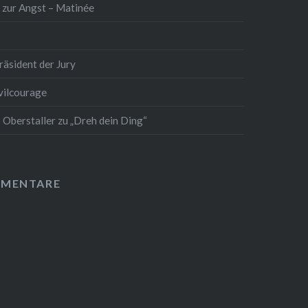
 zur Angst – Matinée
äsident der Jury
vilcourage
 Oberstaller zu „Dreh dein Ding“
MMENTARE
A