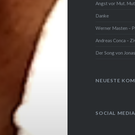
Angst vor Mut. Mut
Danke
Werner Masten – Pr
Andreas Conca – Zi
Der Song von Jonas
NEUESTE KO
SOCIAL MEDI