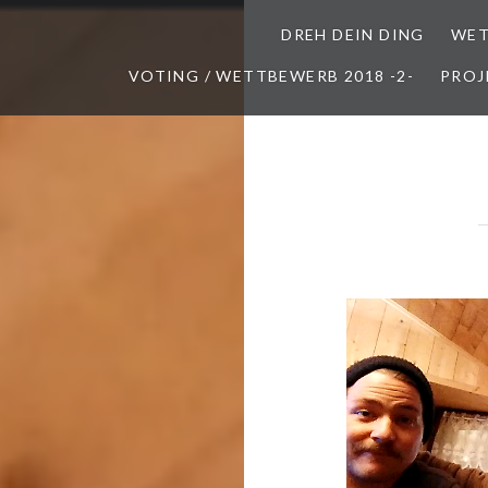
DREH DEIN DING
WET
VOTING / WETTBEWERB 2018 -2-
PROJ
Video-
Player