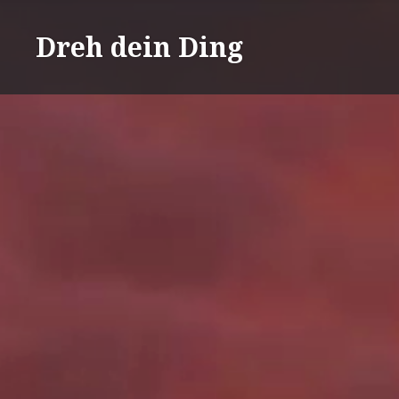
Direkt
zum
Dreh dein Ding
Inhalt