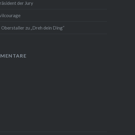
äsident der Jury
vilcourage
 Oberstaller zu „Dreh dein Ding“
MMENTARE
A