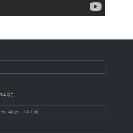
TRÄGE
 zur Angst – Matinée