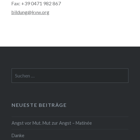
Fax: +39 0471 982 867
bildung@kvw.org
Suchen
nach:
NEUESTE BEITRÄGE
Angst vor Mut. Mut zur Angst – Matinée
Danke